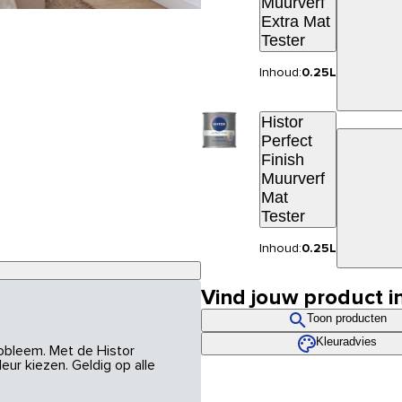
Muurverf
Extra Mat
Tester
Inhoud:
0.25L
Histor
Perfect
Finish
Muurverf
Mat
Tester
Inhoud:
0.25L
Vind jouw product i
Toon producten
Kleuradvies
robleem. Met de Histor
eur kiezen. Geldig op alle