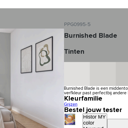
PPG0995-5
Burnished Blade
Tinten
Burnished Blade is een middentoo
verfkleur past perfectbij andere l
Kleurfamilie
Grijzen
Bestel jouw tester
Histor MY
color