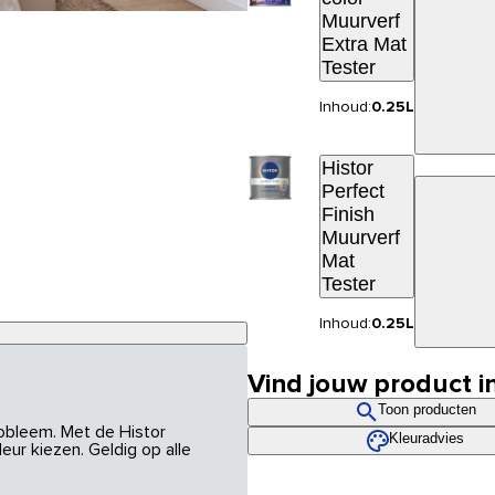
Muurverf
Extra Mat
Tester
Inhoud:
0.25L
Histor
Perfect
Finish
Muurverf
Mat
Tester
Inhoud:
0.25L
Vind jouw product i
Toon producten
robleem. Met de Histor
Kleuradvies
eur kiezen. Geldig op alle