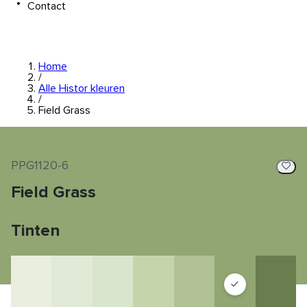
Contact
Home
/
Alle Histor kleuren
/
Field Grass
PPG1120-6
Field Grass
Tinten