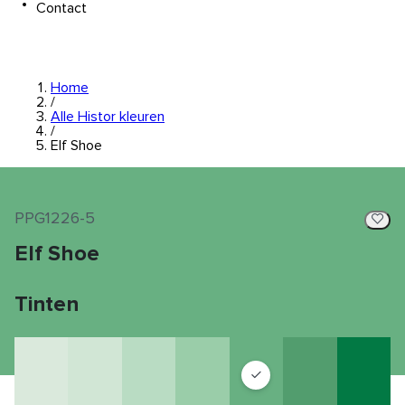
Contact
Home
/
Alle Histor kleuren
/
Elf Shoe
PPG1226-5
Elf Shoe
Tinten