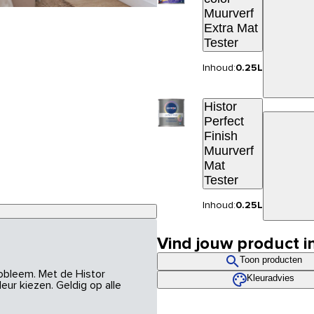
Muurverf
Extra Mat
Tester
Inhoud:
0.25L
Histor
Perfect
Finish
Muurverf
Mat
Tester
Inhoud:
0.25L
Vind jouw product i
Toon producten
robleem. Met de Histor
Kleuradvies
eur kiezen. Geldig op alle