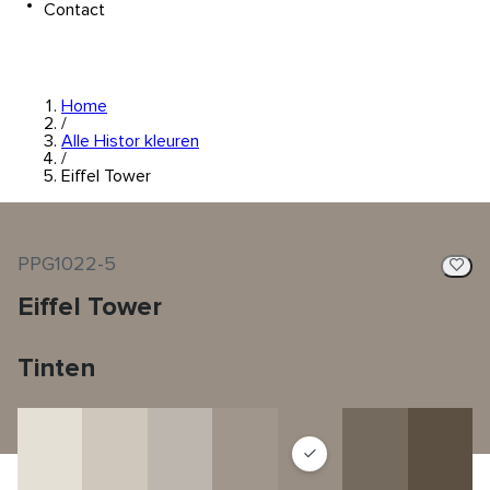
Contact
Home
/
Alle Histor kleuren
/
Eiffel Tower
PPG1022-5
Eiffel Tower
Tinten