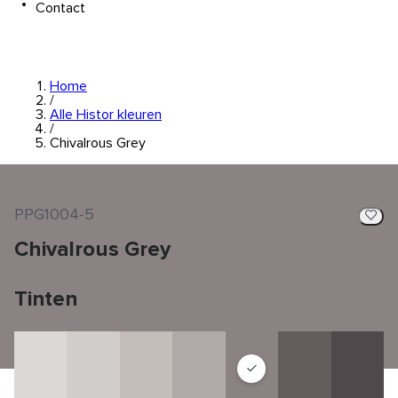
Contact
Home
/
Alle Histor kleuren
/
Chivalrous Grey
PPG1004-5
Chivalrous Grey
Tinten