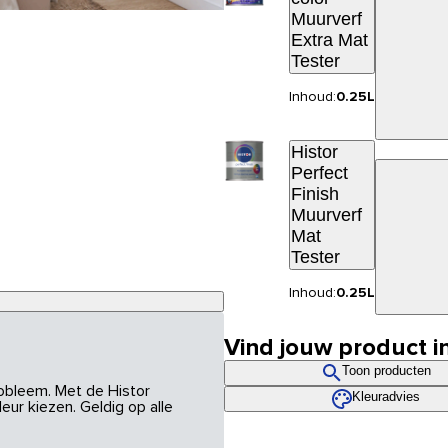
Muurverf
Extra Mat
Tester
Inhoud:
0.25L
Histor
Perfect
Finish
Muurverf
Mat
Tester
Inhoud:
0.25L
Vind jouw product i
Toon producten
robleem. Met de Histor
Kleuradvies
eur kiezen. Geldig op alle