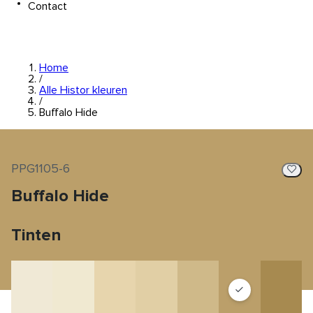
Contact
Home
/
Alle Histor kleuren
/
Buffalo Hide
PPG1105-6
Buffalo Hide
Tinten