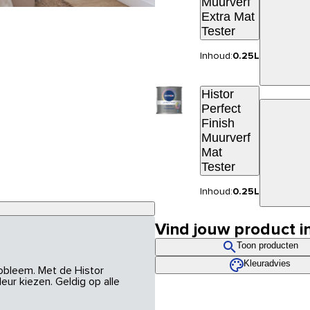
Muurverf
Extra Mat
Tester
Inhoud:
0.25L
Histor
Perfect
Finish
Muurverf
Mat
Tester
Inhoud:
0.25L
Vind jouw product i
Toon producten
Kleuradvies
robleem. Met de Histor
eur kiezen. Geldig op alle