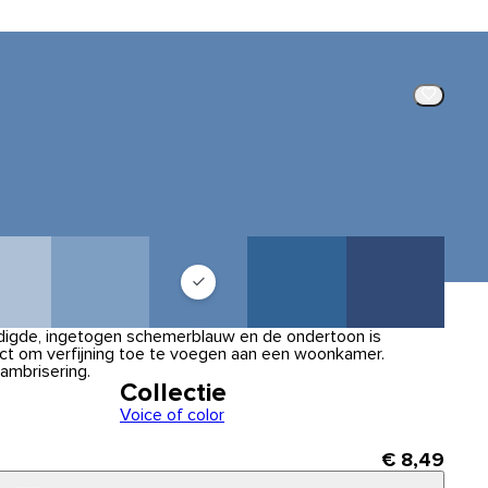
adigde, ingetogen schemerblauw en de ondertoon is
fect om verfijning toe te voegen aan een woonkamer.
ambrisering.
Collectie
Voice of color
€ 8,49