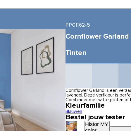
PPG1162-5
Cornflower Garland
Tinten
Cornflower Garland is een verz
lavendel. Deze verfkleur is per
Combineer met witte plinten of l
Kleurfamilie
Blauwen
Bestel jouw tester
Histor MY
color