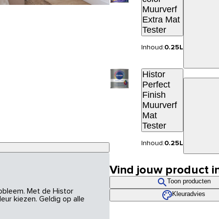
Muurverf
Extra Mat
Tester
Inhoud:
0.25L
Histor
Perfect
Finish
Muurverf
Mat
Tester
Inhoud:
0.25L
Vind jouw product i
Toon producten
robleem. Met de Histor
Kleuradvies
eur kiezen. Geldig op alle