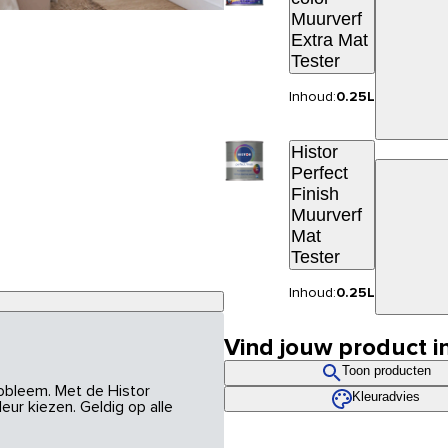
Muurverf
Extra Mat
Tester
Inhoud:
0.25L
Histor
Perfect
Finish
Muurverf
Mat
Tester
Inhoud:
0.25L
Vind jouw product i
Toon producten
robleem. Met de Histor
Kleuradvies
eur kiezen. Geldig op alle