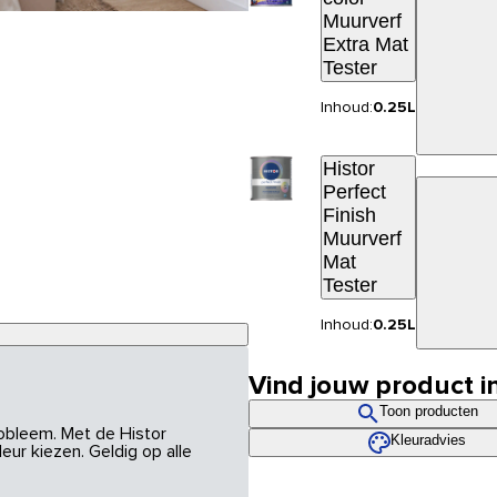
Muurverf
Extra Mat
Tester
Inhoud:
0.25L
Histor
Perfect
Finish
Muurverf
Mat
Tester
Inhoud:
0.25L
Vind jouw product i
Toon producten
robleem. Met de Histor
Kleuradvies
eur kiezen. Geldig op alle