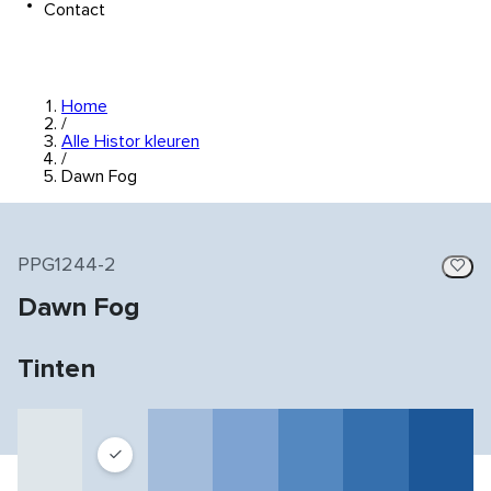
Contact
Home
/
Alle Histor kleuren
/
Dawn Fog
PPG1244-2
Dawn Fog
Tinten