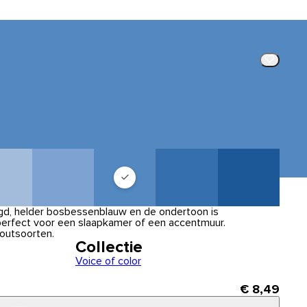
igd, helder bosbessenblauw en de ondertoon is
perfect voor een slaapkamer of een accentmuur.
outsoorten.
Collectie
Voice of color
€ 8,49