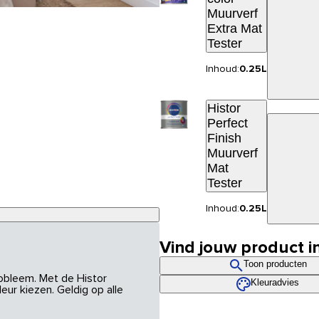
Muurverf
Extra Mat
Tester
Inhoud:
0.25L
Histor
Perfect
Finish
Muurverf
Mat
Tester
Inhoud:
0.25L
Vind jouw product i
Toon producten
robleem. Met de Histor
Kleuradvies
eur kiezen. Geldig op alle