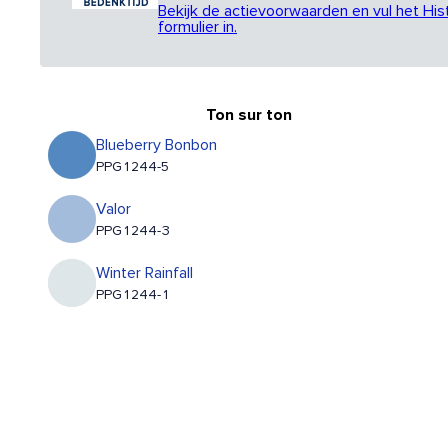
Bekijk de actievoorwaarden en vul het His
formulier in.
Ton sur ton
Blueberry Bonbon
PPG1244-5
Valor
PPG1244-3
Winter Rainfall
PPG1244-1