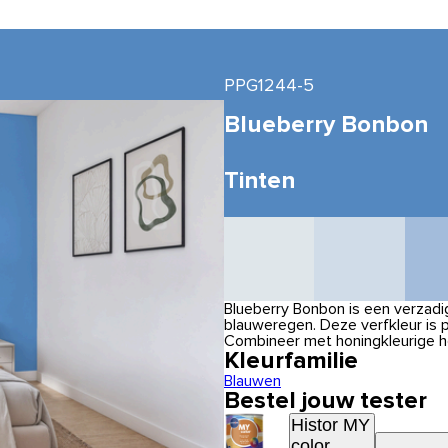
PPG1244-5
Blueberry Bonbon
Tinten
Blueberry Bonbon is een verzad
blauweregen. Deze verfkleur is 
Combineer met honingkleurige h
Kleurfamilie
Blauwen
Bestel jouw tester
Histor MY
color