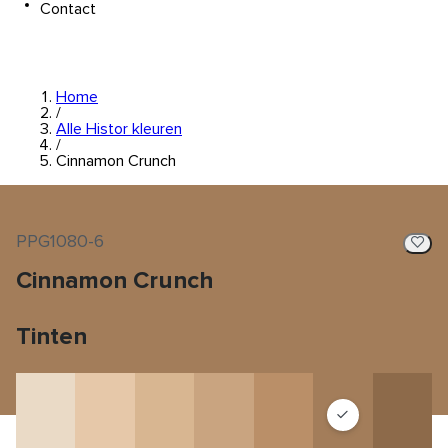
Contact
Home
/
Alle Histor kleuren
/
Cinnamon Crunch
PPG1080-6
Cinnamon Crunch
Tinten