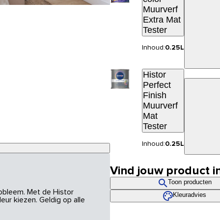
Muurverf
Extra Mat
Tester
Inhoud:
0.25L
Histor
Perfect
Finish
Muurverf
Mat
Tester
Inhoud:
0.25L
Vind jouw product i
Toon producten
robleem. Met de Histor
Kleuradvies
eur kiezen. Geldig op alle