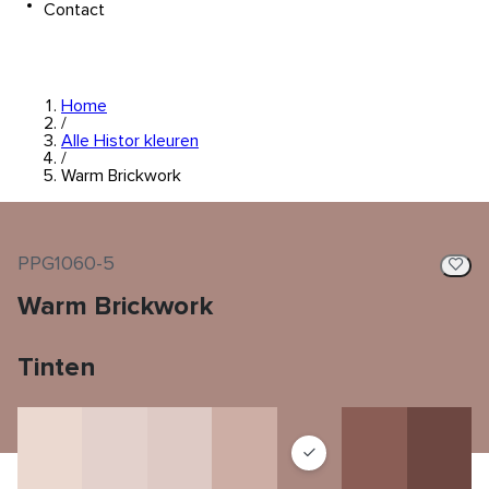
Contact
Home
/
Alle Histor kleuren
/
Warm Brickwork
PPG1060-5
Warm Brickwork
Tinten