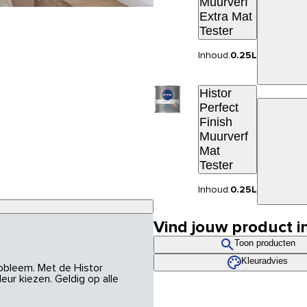
Muurverf
Extra Mat
Tester
Inhoud:
0.25L
Histor
Perfect
Finish
Muurverf
Mat
Tester
Inhoud:
0.25L
Vind jouw product i
Toon producten
Kleuradvies
robleem. Met de Histor
eur kiezen. Geldig op alle