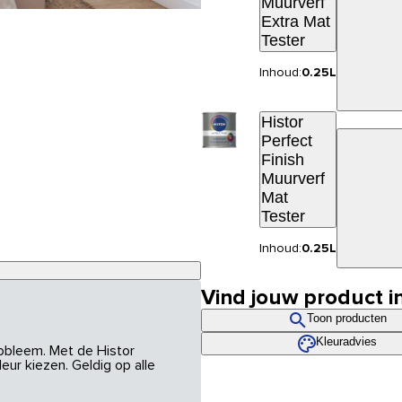
Muurverf
Extra Mat
Tester
Inhoud:
0.25L
Histor
Perfect
Finish
Muurverf
Mat
Tester
Inhoud:
0.25L
Vind jouw product i
Toon producten
Kleuradvies
robleem. Met de Histor
eur kiezen. Geldig op alle