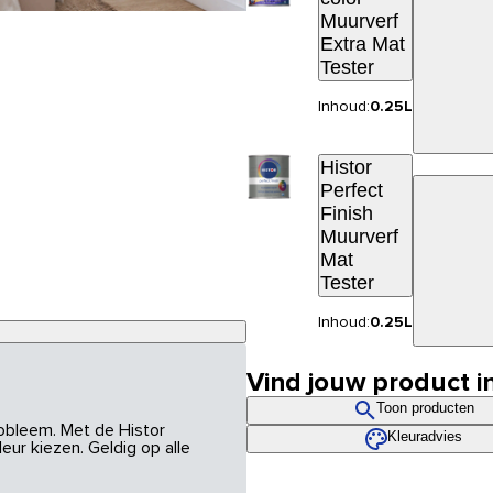
Muurverf
Extra Mat
Tester
Inhoud:
0.25L
Histor
Perfect
Finish
Muurverf
Mat
Tester
Inhoud:
0.25L
Vind jouw product i
Toon producten
robleem. Met de Histor
Kleuradvies
eur kiezen. Geldig op alle