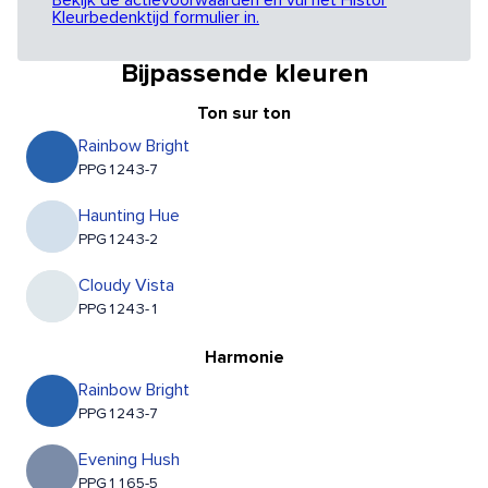
Bekijk de actievoorwaarden en vul het Histor
Kleurbedenktijd formulier in.
Bijpassende kleuren
Ton sur ton
Rainbow Bright
PPG1243-7
Haunting Hue
PPG1243-2
Cloudy Vista
PPG1243-1
Harmonie
Rainbow Bright
PPG1243-7
Evening Hush
PPG1165-5