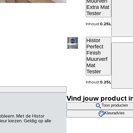
Muurverf
Extra Mat
Tester
Inhoud:
0.25L
Histor
Perfect
Finish
Muurverf
Mat
Tester
Inhoud:
0.25L
Vind jouw product i
Toon producten
Kleuradvies
robleem. Met de Histor
eur kiezen. Geldig op alle