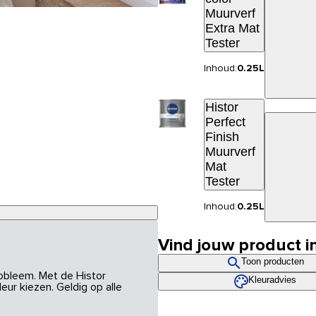
Muurverf
Extra Mat
Tester
Inhoud:
0.25L
Histor
Perfect
Finish
Muurverf
Mat
Tester
Inhoud:
0.25L
Vind jouw product i
Toon producten
robleem. Met de Histor
Kleuradvies
eur kiezen. Geldig op alle