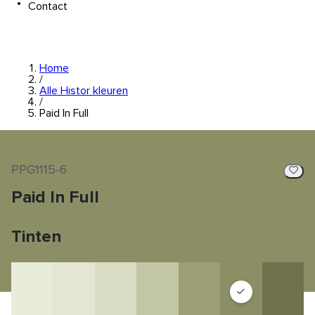
Contact
Home
/
Alle Histor kleuren
/
Paid In Full
PPG1115-6
Paid In Full
Tinten