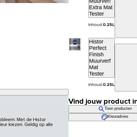
Muurverf
Extra Mat
Tester
Inhoud:
0.25L
Histor
Perfect
Finish
Muurverf
Mat
Tester
Inhoud:
0.25L
Vind jouw product i
Toon producten
Kleuradvies
robleem. Met de Histor
eur kiezen. Geldig op alle