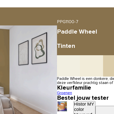
PPG1100-7
Paddle Wheel
Tinten
Paddle Wheel is een donkere, di
deze verfkleur prachtig staan o
Kleurfamilie
Groenen
Bestel jouw tester
Histor MY
color