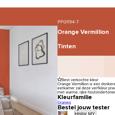
PPG1194-7
Orange Vermillion
Tinten
Best verkochte kleur
Orange Vermillion is een donkere
eetkamer zal deze verfkleur pra
met warme, rijke houtondertone
Kleurfamilie
Oranjes
Bestel jouw tester
Histor MY