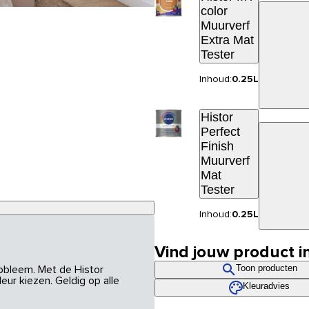
color
Muurverf
Extra Mat
Tester
Inhoud:
0.25L
Histor
Perfect
Finish
Muurverf
Mat
Tester
Inhoud:
0.25L
Vind jouw product i
Toon producten
robleem. Met de Histor
eur kiezen. Geldig op alle
Kleuradvies