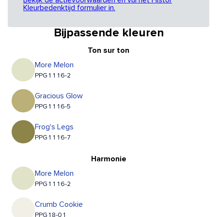
Bekijk de actievoorwaarden en vul het Histor
Kleurbedenktijd formulier in.
Bijpassende kleuren
Ton sur ton
More Melon
PPG1116-2
Gracious Glow
PPG1116-5
Frog's Legs
PPG1116-7
Harmonie
More Melon
PPG1116-2
Crumb Cookie
PPG18-01