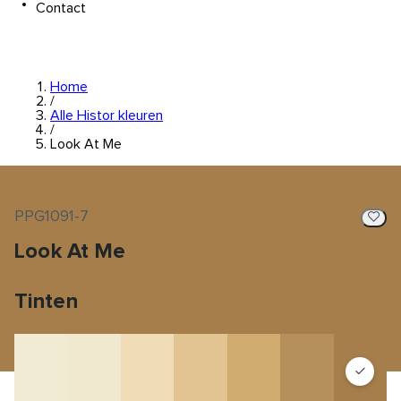
Contact
Home
/
Alle Histor kleuren
/
Look At Me
PPG1091-7
Look At Me
Tinten