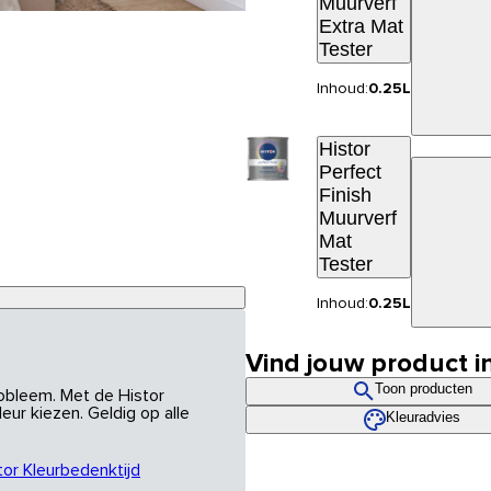
Muurverf
Extra Mat
Tester
Inhoud:
0.25L
Histor
Perfect
Finish
Muurverf
Mat
Tester
Inhoud:
0.25L
Vind jouw product i
Toon producten
robleem. Met de Histor
eur kiezen. Geldig op alle
Kleuradvies
tor Kleurbedenktijd