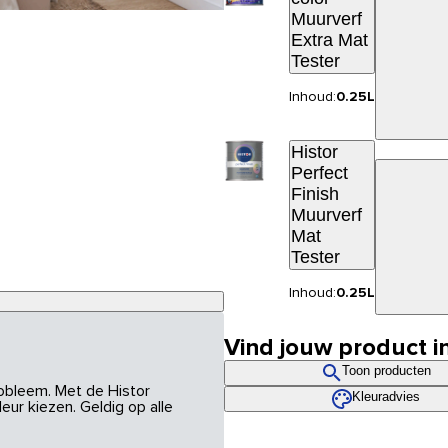
Muurverf
Extra Mat
Tester
Inhoud:
0.25L
Histor
Perfect
Finish
Muurverf
Mat
Tester
Inhoud:
0.25L
Vind jouw product i
Toon producten
robleem. Met de Histor
Kleuradvies
eur kiezen. Geldig op alle