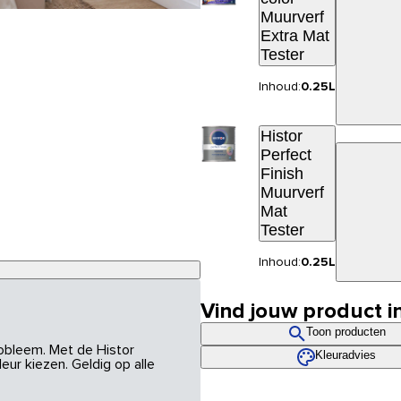
Muurverf
Extra Mat
Tester
Inhoud:
0.25L
Histor
Perfect
Finish
Muurverf
Mat
Tester
Inhoud:
0.25L
Vind jouw product i
Toon producten
robleem. Met de Histor
Kleuradvies
eur kiezen. Geldig op alle