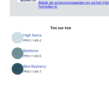
Bekijk de actievoorwaarden en vul het His
formulier in.
Ton sur ton
High Sierra
PPG1149-2
Bathtime
PPG1149-5
Blue Bayberry
PPG1149-7