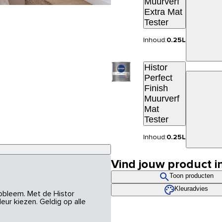
Muurverf
Extra Mat
Tester
Inhoud:
0.25L
Histor
Perfect
Finish
Muurverf
Mat
Tester
Inhoud:
0.25L
Vind jouw product i
Toon producten
Kleuradvies
robleem. Met de Histor
eur kiezen. Geldig op alle