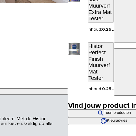
Muurverf
Extra Mat
Tester
Inhoud:
0.25L
Histor
Perfect
Finish
Muurverf
Mat
Tester
Inhoud:
0.25L
Vind jouw product i
Toon producten
robleem. Met de Histor
Kleuradvies
eur kiezen. Geldig op alle