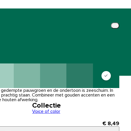
 gedempte pauwgroen en de ondertoon is zeeschuim. In
r prachtig staan. Combineer met gouden accenten en een
e houten afwerking.
Collectie
Voice of color
€ 8,49