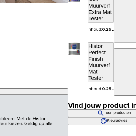
Muurverf
Extra Mat
Tester
Inhoud:
0.25L
Histor
Perfect
Finish
Muurverf
Mat
Tester
Inhoud:
0.25L
Vind jouw product i
Toon producten
robleem. Met de Histor
Kleuradvies
eur kiezen. Geldig op alle