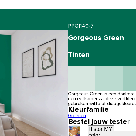
PPG1140-7
Gorgeous Green
Tinten
Gorgeous Green is een donkere,
een eetkamer zal deze verfkleu
gebroken witte of diepgekleurd
Kleurfamilie
Groenen
Bestel jouw tester
Histor MY
color