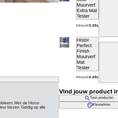
Muurverf
Extra Mat
Tester
Inhoud:
0.25L
Histor
Perfect
Finish
Muurverf
Mat
Tester
Inhoud:
0.25L
Vind jouw product i
Toon producten
robleem. Met de Histor
Kleuradvies
eur kiezen. Geldig op alle