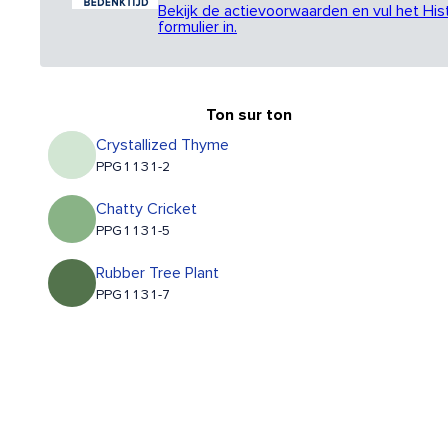
Bekijk de actievoorwaarden en vul het His
formulier in.
Ton sur ton
Crystallized Thyme
PPG1131-2
Chatty Cricket
PPG1131-5
Rubber Tree Plant
PPG1131-7