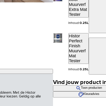
Muurverf
Extra Mat
Tester
Inhoud:
0.25L
Histor
Perfect
Finish
Muurverf
Mat
Tester
Inhoud:
0.25L
Vind jouw product i
Toon producten
robleem. Met de Histor
Kleuradvies
eur kiezen. Geldig op alle