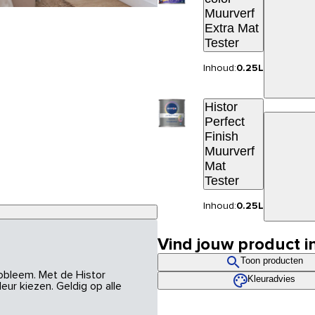
Muurverf
Extra Mat
Tester
Inhoud:
0.25L
Histor
Perfect
Finish
Muurverf
Mat
Tester
Inhoud:
0.25L
Vind jouw product i
Toon producten
robleem. Met de Histor
Kleuradvies
eur kiezen. Geldig op alle