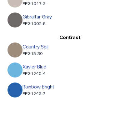
PPG1017-3
Gibraltar Gray
PPG1002-6
Contrast
Country Soil
PPG15-30
Xavier Blue
PPG1240-4
Rainbow Bright
PPG1243-7