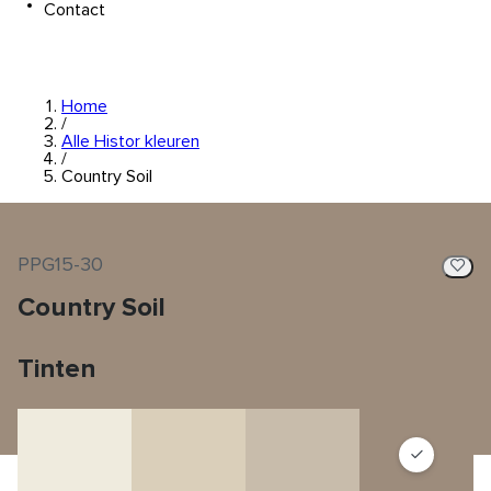
Contact
Home
/
Alle Histor kleuren
/
Country Soil
PPG15-30
Country Soil
Tinten