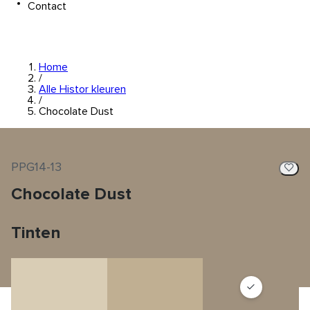
Contact
Home
/
Alle Histor kleuren
/
Chocolate Dust
PPG14-13
Chocolate Dust
Tinten