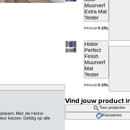
Muurverf
Extra Mat
Tester
Inhoud:
0.25L
Histor
Perfect
Finish
Muurverf
Mat
Tester
Inhoud:
0.25L
Vind jouw product i
Toon producten
robleem. Met de Histor
Kleuradvies
eur kiezen. Geldig op alle