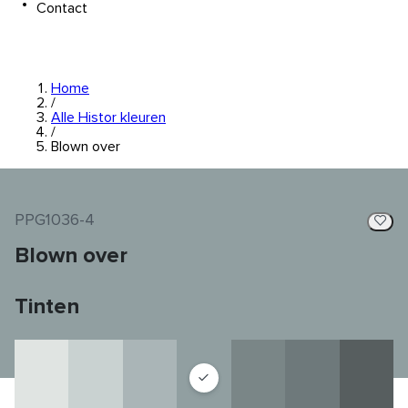
Contact
Home
/
Alle Histor kleuren
/
Blown over
PPG1036-4
Blown over
Tinten