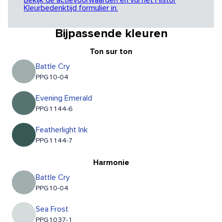
Bekijk de actievoorwaarden en vul het Histor
Kleurbedenktijd formulier in.
Bijpassende kleuren
Ton sur ton
Battle Cry
PPG10-04
Evening Emerald
PPG1144-6
Featherlight Ink
PPG1144-7
Harmonie
Battle Cry
PPG10-04
Sea Frost
PPG1037-1