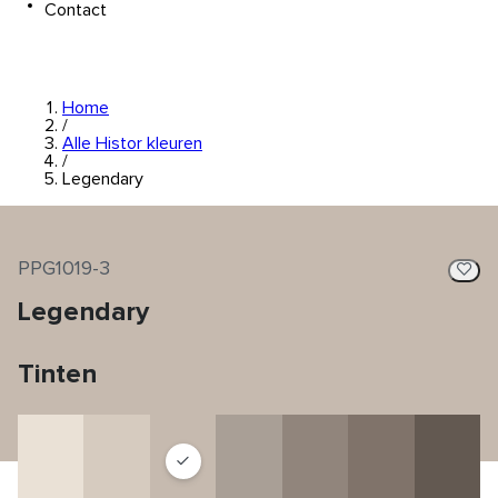
Contact
Home
/
Alle Histor kleuren
/
Legendary
PPG1019-3
Legendary
Tinten