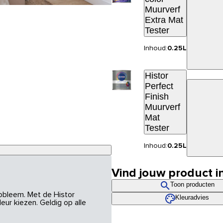
Muurverf
Extra Mat
Tester
Inhoud:
0.25L
Histor
Perfect
Finish
Muurverf
Mat
Tester
Inhoud:
0.25L
Vind jouw product i
Toon producten
robleem. Met de Histor
Kleuradvies
eur kiezen. Geldig op alle