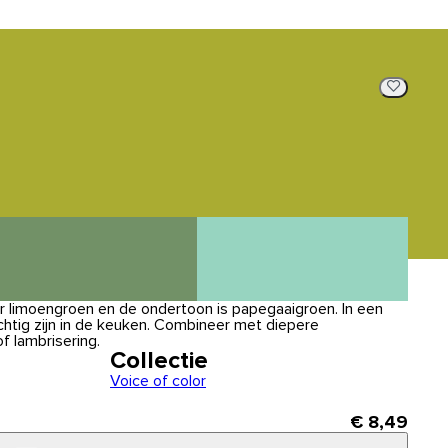
der limoengroen en de ondertoon is papegaaigroen. In een
chtig zijn in de keuken. Combineer met diepere
of lambrisering.
Collectie
Voice of color
€ 8,49