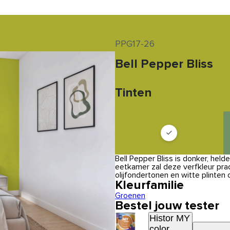
PPG17-26
Bell Pepper Bliss
Tinten
Bell Pepper Bliss is donker, hel
eetkamer zal deze verfkleur pra
olijfondertonen en witte plinten 
Kleurfamilie
Groenen
Bestel jouw tester
Histor MY
color