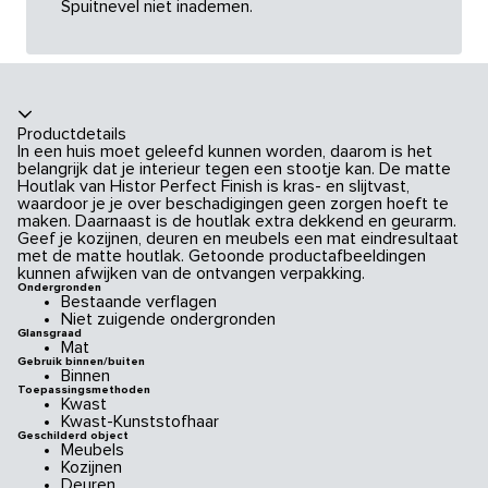
Spuitnevel niet inademen.
Productdetails
In een huis moet geleefd kunnen worden, daarom is het
belangrijk dat je interieur tegen een stootje kan. De matte
Houtlak van Histor Perfect Finish is kras- en slijtvast,
waardoor je je over beschadigingen geen zorgen hoeft te
maken. Daarnaast is de houtlak extra dekkend en geurarm.
Geef je kozijnen, deuren en meubels een mat eindresultaat
met de matte houtlak. Getoonde productafbeeldingen
kunnen afwijken van de ontvangen verpakking.
Ondergronden
Bestaande verflagen
Niet zuigende ondergronden
Glansgraad
Mat
Gebruik binnen/buiten
Binnen
Toepassingsmethoden
Kwast
Kwast-Kunststofhaar
Geschilderd object
Meubels
Kozijnen
Deuren