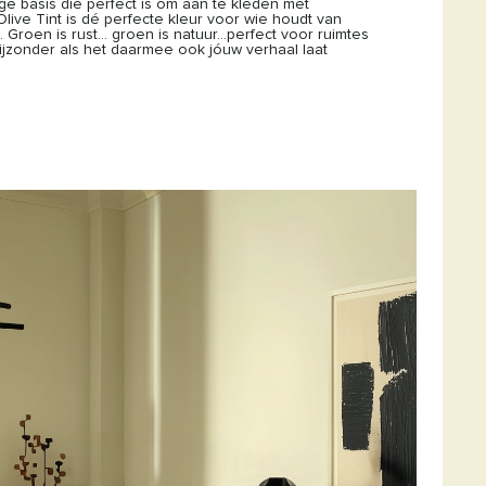
ige basis die perfect is om aan te kleden met
ive Tint is dé perfecte kleur voor wie houdt van
l. Groen is rust… groen is natuur…perfect voor ruimtes
ijzonder als het daarmee ook jóuw verhaal laat