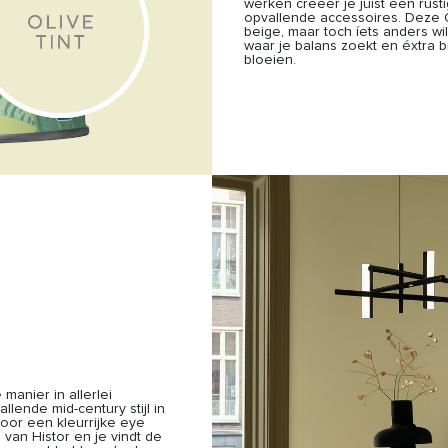
werken creëer je juist een rust
opvallende accessoires. Deze Ol
beige, maar toch íets anders wi
waar je balans zoekt en éxtra b
bloeien.
manier in allerlei
lende mid-century stijl in
voor een kleurrijke eye
 van Histor en je vindt de