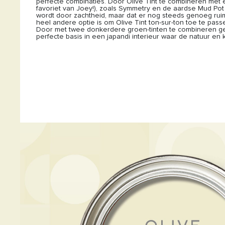
perfecte combinaties. Door Olive Tint te combineren met
favoriet van Joey!), zoals Symmetry en de aardse Mud Pot 
wordt door zachtheid, maar dat er nog steeds genoeg ruim
heel andere optie is om Olive Tint ton-sur-ton toe te pas
Door met twee donkerdere groen-tinten te combineren gebr
perfecte basis in een japandi interieur waar de natuur en 