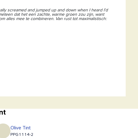
iterally screamed and jumped up and down when I heard I’d
t meteen dat het een zachte, warme groen zou zijn, want
 om alles mee te combineren. Van rust tot maximalistisch:
nt
Olive Tint
PPG1114-2