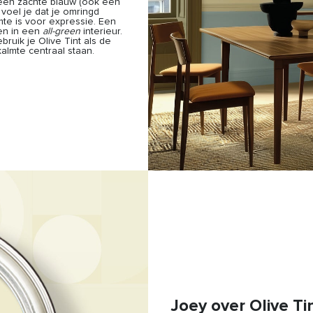
 een zachte blauw (ook een
voel je dat je omringd
te is voor expressie. Een
sen in een
all-green
interieur.
uik je Olive Tint als de
kalmte centraal staan.
Joey over Olive Ti