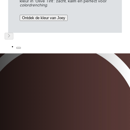
kleur in ‘Olive Tint’: zacht, kalm en perfect voor
colordrenching
.
Ontdek de kleur van Joey