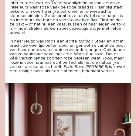
interieurdesigner en TV-persoonlijkheid tal van kleurrijke
interieurs waar roze vaak de rode draad is. Haar stijl staat
bekend om overheerlijke patronen en onverwachte
kleurcombinaties. Ze omarmt roze tutu’s, fel roze nagellak
en interieurs die barsten van vrouwelijke flair. Elk item dat
ze pakt – of het nu een vaas, kussen of haar eigen verfblik
is – moet stralen als een zoet cadeautje dat je met liefde
bewaart.
In haar jeugd was Roos een echte
tomboy
. Stoer en actief
bracht ze veel tijd buiten door en genoot ze vanaf de boot
van haar ouders van mooie zonsondergangen. Ook daarin
zag ze vaak haar lievelingskleur. Warm oud-roze. Dat er
véél verschillende soorten roze bestaan weet Roos, maar
roze is voor haar pas echt perfect als het die natuurlijke
zachte, aardse basis heeft.
Earth Rose (PPG1056-5)
is zowel
een rustige basis als een statement, helemaal van nu.