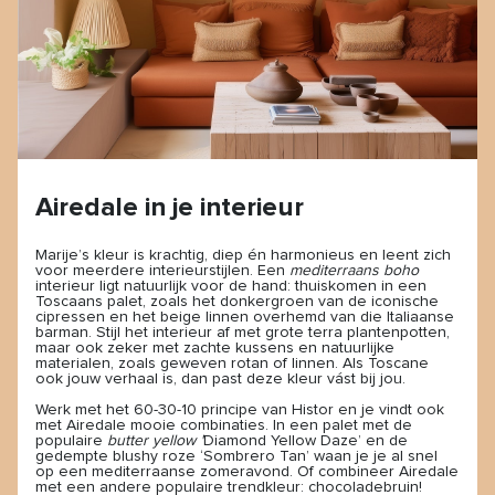
Airedale in je interieur
Marije’s kleur is krachtig, diep én harmonieus en leent zich
voor meerdere interieurstijlen. Een
mediterraans boho
interieur ligt natuurlijk voor de hand: thuiskomen in een
Toscaans palet, zoals het donkergroen van de iconische
cipressen en het beige linnen overhemd van die Italiaanse
barman. Stijl het interieur af met grote terra plantenpotten,
maar ook zeker met zachte kussens en natuurlijke
materialen, zoals geweven rotan of linnen. Als Toscane
ook jouw verhaal is, dan past deze kleur vást bij jou.
Werk met het 60-30-10 principe van Histor en je vindt ook
met Airedale mooie combinaties. In een palet met de
populaire
butter yellow '
Diamond Yellow Daze’ en de
gedempte blushy roze ‘Sombrero Tan’ waan je je al snel
op een mediterraanse zomeravond. Of combineer Airedale
met een andere populaire trendkleur: chocoladebruin!