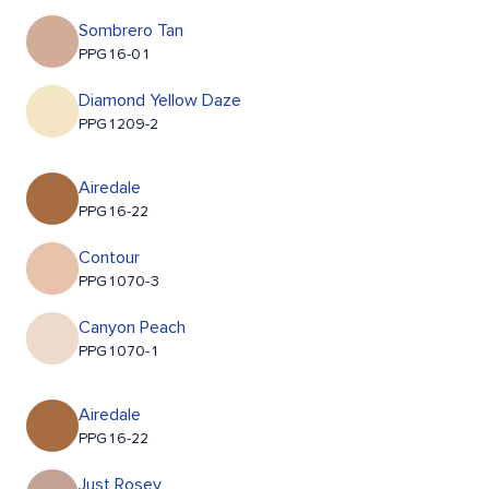
Sombrero Tan
PPG16-01
Diamond Yellow Daze
PPG1209-2
Airedale
PPG16-22
Contour
PPG1070-3
Canyon Peach
PPG1070-1
Airedale
PPG16-22
Just Rosey