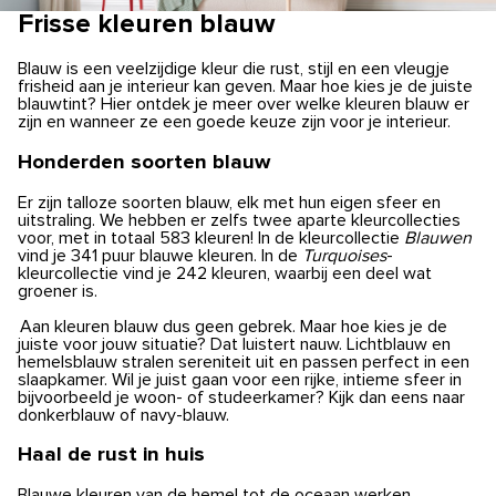
Frisse kleuren blauw
Blauw is een veelzijdige kleur die rust, stijl en een vleugje
frisheid aan je interieur kan geven. Maar hoe kies je de juiste
blauwtint? Hier ontdek je meer over welke kleuren blauw er
zijn en wanneer ze een goede keuze zijn voor je interieur.
Honderden soorten blauw
Er zijn talloze soorten blauw, elk met hun eigen sfeer en
uitstraling. We hebben er zelfs twee aparte kleurcollecties
voor, met in totaal 583 kleuren! In de kleurcollectie
Blauwen
vind je 341 puur blauwe kleuren. In de
Turquoises
-
kleurcollectie vind je 242 kleuren, waarbij een deel wat
groener is.
Aan kleuren blauw dus geen gebrek. Maar hoe kies je de
juiste voor jouw situatie? Dat luistert nauw. Lichtblauw en
hemelsblauw stralen sereniteit uit en passen perfect in een
slaapkamer. Wil je juist gaan voor een rijke, intieme sfeer in
bijvoorbeeld je woon- of studeerkamer? Kijk dan eens naar
donkerblauw of navy-blauw.
Haal de rust in huis
Blauwe kleuren van de hemel tot de oceaan werken