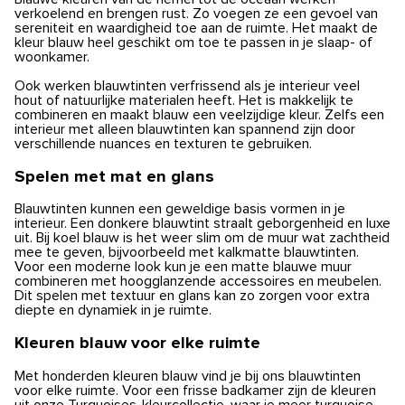
verkoelend en brengen rust. Zo voegen ze een gevoel van
sereniteit en waardigheid toe aan de ruimte. Het maakt de
kleur blauw heel geschikt om toe te passen in je slaap- of
woonkamer.
Ook werken blauwtinten verfrissend als je interieur veel
hout of natuurlijke materialen heeft. Het is makkelijk te
combineren en maakt blauw een veelzijdige kleur. Zelfs een
interieur met alleen blauwtinten kan spannend zijn door
verschillende nuances en texturen te gebruiken.
Spelen met mat en glans
Blauwtinten kunnen een geweldige basis vormen in je
interieur. Een donkere blauwtint straalt geborgenheid en luxe
uit. Bij koel blauw is het weer slim om de muur wat zachtheid
mee te geven, bijvoorbeeld met kalkmatte blauwtinten.
Voor een moderne look kun je een matte blauwe muur
combineren met hoogglanzende accessoires en meubelen.
Dit spelen met textuur en glans kan zo zorgen voor extra
diepte en dynamiek in je ruimte.
Kleuren blauw voor elke ruimte
Met honderden kleuren blauw vind je bij ons blauwtinten
voor elke ruimte. Voor een frisse badkamer zijn de kleuren
uit onze Turquoises-kleurcollectie, waar je meer turquoise